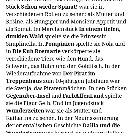
Stück
Schon wieder Spinat!
war sie in
verschiedenen Rollen zu sehen: als Mutter und
Rosine, als Hungiger und Monsieur Appetit und
als Spinat. Im Märchenstück
In einem tiefen,
dunklen Wald
spielte sie die Prinzessin
Simplinella. In
Pompinien
spielte sie Nola und
in
Die Kuh Rosmarie
verkörperte sie
verschiedene Tiere wie den Hund, das
Schwein, das Huhn und den Goldfisch. In der
Wiederaufnahme von
Der Pirat im
Treppenhaus
zum 10-jährigen Jubiläum war
sie Svenja, das Piratenmädchen. In den Stücken
Gegenüber-Insel
und
FarbAffenLand
spielte
sie die Figur Gelb. Und im Jugendstück
Wunderzeiten
war sie als Mutter und
Katharina zu sehen. In der Neuinszenierung
der orientalischen Geschichte
Dalila und die