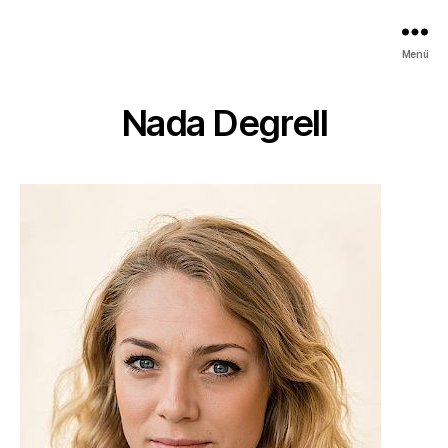
Kindertheater
Menü
in
Freiburg
i.
Nada Degrell
Br.
&
Umgebung