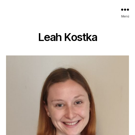
Kindertheater
Menü
in
Freiburg
i.
Leah Kostka
Br.
&
Umgebung